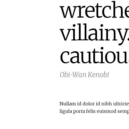
wretche
villain
cautiou
Obi-Wan Kenobi
Nullam id dolor id nibh ultricies
ligula porta felis euismod se