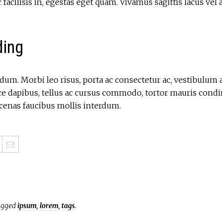
c facilisis in, egestas eget quam. Vivamus sagittis lacus ve
ding
um. Morbi leo risus, porta ac consectetur ac, vestibulum 
usce dapibus, tellus ac cursus commodo, tortor mauris co
ecenas faucibus mollis interdum.
agged
ipsum
,
lorem
,
tags
.