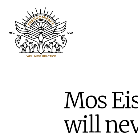
Mos Eis
will ne