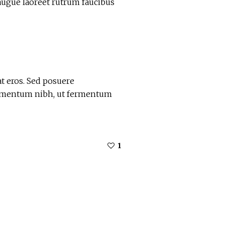
l augue laoreet rutrum faucibus
at eros. Sed posuere
ndimentum nibh, ut fermentum
1