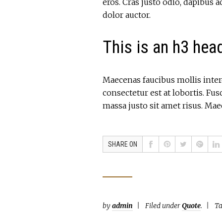
eros. Cras justo odio, dapibus a
dolor auctor.
This is an h3 hea
Maecenas faucibus mollis interd
consectetur est at lobortis. F
massa justo sit amet risus. Ma
SHARE ON
by
admin
Filed under
Quote
.
T